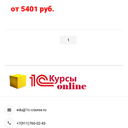
от 5401 руб.
1
edu@1c-course.ru
+7(911)760-02-43